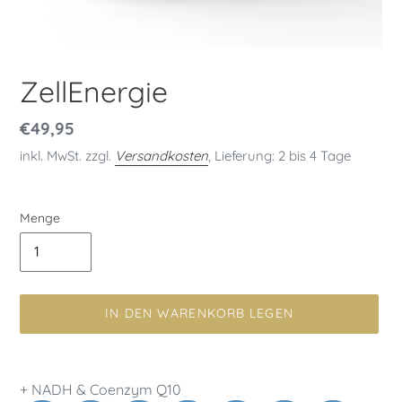
ZellEnergie
Normaler
€49,95
Preis
inkl. MwSt. zzgl.
Versandkosten
, Lieferung: 2 bis 4 Tage
Menge
IN DEN WARENKORB LEGEN
Produkt
wird
+ NADH & Coenzym Q10
zum