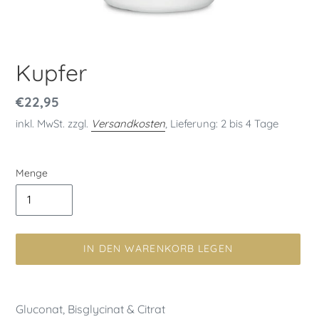
Kupfer
Normaler
€22,95
Preis
inkl. MwSt. zzgl.
Versandkosten
, Lieferung: 2 bis 4 Tage
Menge
IN DEN WARENKORB LEGEN
Produkt
wird
Gluconat, Bisglycinat & Citrat
zum